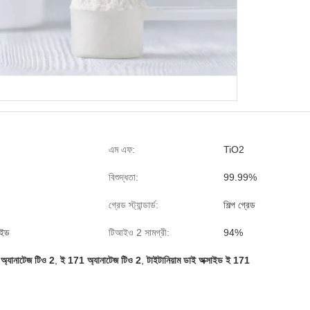
এম এফ:
TiO2
বিশুদ্ধতা:
99.99%
গ্রেড স্ট্যান্ডার্ড:
শিল্প গ্রেড
াইড
টিআইও 2 সামগ্রী:
94%
্ড অ্যানাটেজ টিও 2
,
ই 171 অ্যানাটেজ টিও 2
,
টাইটানিয়াম ডাই অক্সাইড ই 171