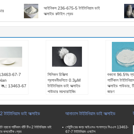
আইনিকস 236-675-5 টাইটানিয়াম ডাই
ডার
অক্সাইড রুটাইল গ্রেড
 13463-67-7
সিলিকন চিকিত্সা
শুকনো 96.5% ন্য
 Nan
প্রসাধনীগুলিতে 0.3μM
পার্টিকাল টাইটানিয়
 নং.:
13463-67
টাইটানিয়াম ডাই অক্সাইড
অক্সাইড পাউডার, 
পাউডার ময়শ্চারাইজিং
জারণ
:
ও 2 টি
সি এ এস নং.:
1317-80-
সি এ এস নং.:
13
া:
94%
2
2
:
রবার
চেহারা:
অদাহ্য
এম এফ:
TiO2
2 টাইটানিয়াম ডাই অক্সাইড
আনাতাস টাইটানিয়াম ডাই অক্সাইড
বিশুদ্ধতা:
93%
বিশুদ্ধতা:
96.5%
আবেদন:
রাবার
আবেদন:
রবার
ইট ন্যানো পার্টিকাল খাঁটি টিও 2 টাইটানিয়াম ডাই
পেইন্টিংয়ের জন্য আইএসও শংসাপত্র সিএএস 13463-
াইড কসমেটিক গ্রেড
67-7 টাইটানিয়াম এনাটেস