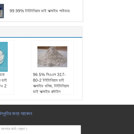
99.99% টাইটানিয়াম ডাই অক্সাইড পাউডার
ানো
96.5% সিএএস 317-
াম ডাই
80-2 টাইটানিয়াম ডাই
টিও 2
অক্সাইড খনিজ, টাইটানিয়াম
ডাই অক্সাইড রুটাইল
17-80-
সি এ এস নং.:
1317-80-
2
এম এফ:
TiO2
উদ্ধৃতির জন্য আবেদন
চেহারা:
সাদা পাউডার
আবেদন:
রং