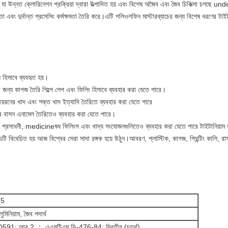
া উন্নত ক্লোরিনেশন প্রক্রিয়া দ্বারা উত্পাদিত হয় এবং বিশেষ অজৈব এবং জৈব চিকিত্সা চলছে underএ
া এবং দুর্দান্ত প্রসেসিং কর্মক্ষমতা তৈরি করে।এটি পলিওলফিন মাস্টারব্যাচের জন্য বিশেষ ধরণের টাই
স হিসাবে ব্যবহৃত হয়।
 জন্য কাগজ তৈরি শিল্পে লেপ এবং ফিলিং হিসাবে ব্যবহার করা যেতে পারে।
ং আয়রনের খাদ এবং শক্ত খাদ ইত্যাদি তৈরিতে ব্যবহার করা যেতে পারে
ির বাসন এনামেল তৈরিতেও ব্যবহার করা যেতে পারে।
রণ, প্রসাধনী, medicineষধ ফিলিংস এবং খাদ্য সংযোজনগুলিতেও ব্যবহার করা যেতে পারে টাইটানিয়াম 
 বিবেচিত হয় আজ বিশ্বের সেরা সাদা রঙ্গক হয়ে উঠুন।আবরণ, প্লাস্টিক, কাগজ, প্রিন্টিং কালি, রাসা
.5
লুমিনিয়াম, জৈব পদার্থ
591: আর 2 ； এএসটিএম ডি-476-84: দ্বিতীয় (চতুর্থ)