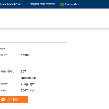
86-592-5823288
উদ্ধৃতির জন্য আবেদন
Bengali
িবরণ:
ুলক নাম:
Yantai
চাহিদার পরিমাণ:
20T
Negotiable
ং বিবরণ:
25kg / ব্যাগ
ক্ষমতা:
500T / মাসে
যোগাযোগ