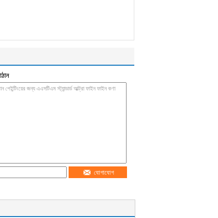
াঠান
যোগাযোগ