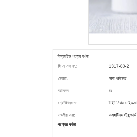
বিস্তারিত পণ্যের বর্ণনা
সি এ এস নং.:
1317-80-2
চেহারা:
সাদা পাউডার
আবেদন:
রং
শ্রেণীবিন্যাস:
টাইটানিয়াম ডাইঅক্স
লক্ষণীয় করা:
এএসটিএম স্ট্যান্ডার
পণ্যের বর্ণনা