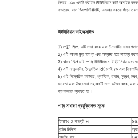
সিআর -১১০ একটি রুটাইল টাইটানিয়াম ডাই অক্সাইড রঙ্গক য
কভারেজ, ভাল ডিসপার্সিবিলিটি, চমৎকার শুকনো গুঁড়ো তরলত
টাইটানিয়াম ডাইঅক্সাইড
1) পেইন্ট শিল্পে, এটি সাদা রঙ্গক এবং চীনামাটির বাসন গ্লা
2) এটি কাগজ মুদ্রণযোগ্য এবং অস্বচ্ছ হতে সাহায্য করার
3) ধাতব শিল্পে এটি স্পঞ্জি টাইটানিয়াম, টাইটানিয়াম এব
4) এটি ননকন্ডাক্টর, বৈদ্যুতিক ldালাই রড এবং চীনামাট
5) এটি সিন্থেটিক ফাইবার, প্লাস্টিক, রাবার, মুদ্রণ, ম
শুভ্রতা এবং উজ্জ্বলতা সহ একটি সাদা অজৈব রঙ্গক, এবং এটি
ব্যাপকভাবে ব্যবহৃত হয়।
পণ্য সাধারণ প্রযুক্তিগত সূচক
টিআইও 2 সামগ্রী,%
96
পৃষ্ঠের চিকিত্সা
অ্যা
গ্রেডিং মান
ISO