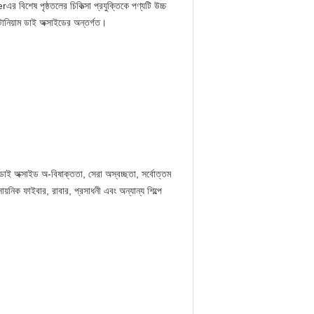
র বিশেষ পৃষ্ঠতলের চিকিত্সা প্রযুক্তিকে পণ্যটি উচ্চ
টানিয়াম ডাই অক্সাইডের অন্তর্গত।
ডাই অক্সাইড অ-বিষাক্ততা, সেরা অস্বচ্ছতা, সর্বোত্তম
য়নিক ফাইবার, রাবার, প্রসাধনী এবং অন্যান্য শিল্পে