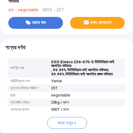
পাউডার
মূল্য：negotiable
MOQ：20T
ভালো দাম
এখন যোগাযোগ
পণ্যের বর্ণনা
SGS Einecs 236-675-5 টাইটানিয়াম ডাই
অক্সাইড পাউডার
লক্ষণীয় করা
,
,
99.99% টাইটানিয়াম ডাই অক্সাইড পাউডার
99.99% টাইটানিয়াম ডাই অক্সাইড রঙ্গক পাউডার
পরিচিতিমুলক নাম
Yantai
ন্যূনতম চাহিদার পরিমাণ
20T
মূল্য
negotiable
প্যাকেজিং বিবরণ
25kg / ব্যাগ
যোগানের ক্ষমতা
500T / মাসে
আরো দেখুন