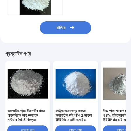
চালিয়ে
প্রস্তাবিত পণ্য
কসমেটিক গ্রেড চীনামাটির বাসন
ফাউন্ডেশনের জন্য শুকনো
উচ্চ গ্রেড আবরণ জন্য 
টাইটানিয়াম ডাই অক্সাইড
অ্যানাটেস টাইপ টিও 2 মাইকা
98% মাইক্রোনাইজ
পাউডার 94.5 বিশুদ্ধতা
টাইটানিয়াম ডাই অক্সাইড
টাইটানিয়াম ডাই অক্সা
R996
ভালো দাম
ভালো দাম
ভালো দাম