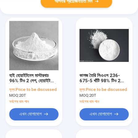
আপনার প্রয়োজনীয়তা দিন
হাই হোয়াইটনেস মাস্টারবাচ
কাগজ তৈরি সিএএস 236-
96% টিও 2 লেপ, হোয়াইট
675-5 খাঁটি 98% টিও 2
টাইটানিয়াম ডাই অক্সাইড পিগমেন্ট
টাইটানিয়াম ডাই অক্সাইড, টিও 2
মূল্য:
Price to be discussed
মূল্য:
Price to be discussed
পিগমেন্ট
MOQ:
20T
MOQ:
20T
সর্বশেষ দাম পান
সর্বশেষ দাম পান
এখন যোগাযোগ
এখন যোগাযোগ