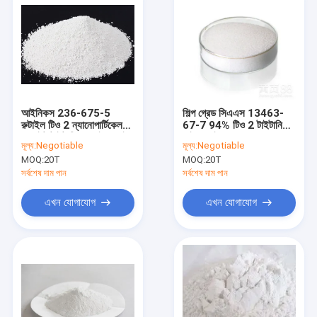
আইনিকস 236-675-5
শিল্প গ্রেড সিএএস 13463-
রুটাইল টিও 2 ন্যানোপার্টিকেলস, ​​
67-7 94% টিও 2 টাইটানিয়াম
হোয়াইট টাইটানিয়াম ডাই অক্সাইড
ডাই অক্সাইড লেপ
মূল্য:
Negotiable
মূল্য:
Negotiable
MOQ:
20T
MOQ:
20T
সর্বশেষ দাম পান
সর্বশেষ দাম পান
এখন যোগাযোগ
এখন যোগাযোগ
বাড়ি
পণ্য
আমাদের সম্পর্কে