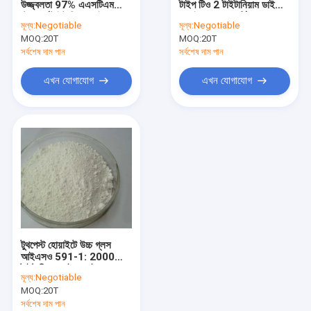
উজ্জ্বলতা 97% এএসটিএম
টাইপ টিও 2 টাইটানিয়াম ডাই
মাইক্রো টাইটানিয়াম ডাই অক্সাইড
স্ট্যান্ডার্ড টাইটানিয়াম ডাই
অক্সাইড ন্যানো পার্টিকেলস
মূল্য:
Negotiable
মূল্য:
Negotiable
অক্সাইড
MOQ:
অ্যালুমিনিয়াম সিলভার পেস্ট
20T
MOQ:
20T
সর্বশেষ দাম পান
সর্বশেষ দাম পান
জৈব পিগমেন্ট পাউডার
এখন যোগাযোগ
এখন যোগাযোগ
টুথপেস্ট হোয়াইটে উচ্চ গ্লস
আইএসও 591-1: 2000
টাইটানিয়াম ডাই অক্সাইড
মূল্য:
Negotiable
MOQ:
20T
সর্বশেষ দাম পান