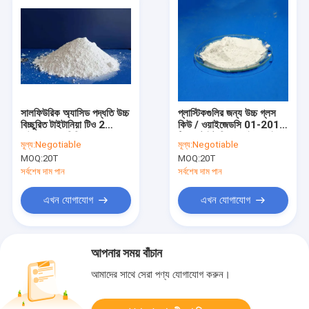
সালফিউরিক অ্যাসিড পদ্ধতি উচ্চ
প্লাস্টিকগুলির জন্য উচ্চ গ্লস
বিচ্ছুরিত টাইটানিয়া টিও 2
কিউ / ওয়াইজেডসি 01-2011
পাউডার অ্যালুমিনিয়াম লেপ
টিও 2 টাইটানিয়াম ডাই অক্সাইড
মূল্য:
Negotiable
মূল্য:
Negotiable
সিও 2
MOQ:
20T
MOQ:
20T
সর্বশেষ দাম পান
সর্বশেষ দাম পান
এখন যোগাযোগ
এখন যোগাযোগ
আপনার সময় বাঁচান
আমাদের সাথে সেরা পণ্য যোগাযোগ করুন।