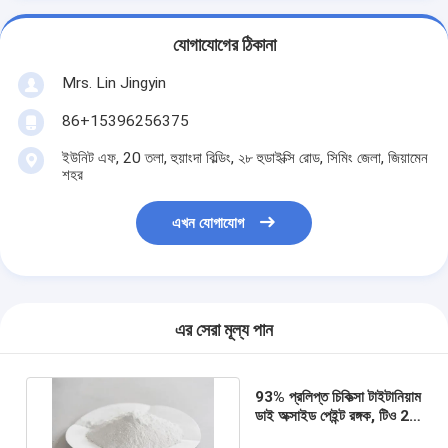
যোগাযোগের ঠিকানা
Mrs. Lin Jingyin
86+15396256375
ইউনিট এফ, 20 তলা, হুয়াংদা বিল্ডিং, ২৮ হুডাইক্সি রোড, সিমিং জেলা, জিয়ামেন
শহর
এখন যোগাযোগ
এর সেরা মূল্য পান
93% প্রলিপ্ত চিকিত্সা টাইটানিয়াম
ডাই অক্সাইড পেইন্ট রঙ্গক, টিও 2
ন্যানোপাউডার