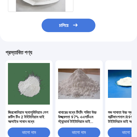
চালিয়ে
প্রস্তাবিত পণ্য
জিরকোনিয়াম অ্যালুমিনিয়াম লেপ
খাবারের মধ্যে টিংটিং শক্তি উচ্চ
শুভ সাদাতা উচ্চ স্থায়িত
রুটিল টিও 2 টাইটানিয়াম ডাই
উজ্জ্বলতা 97% এএসটিএম
মাল্টিফাংশনাল R996 
অক্সাইড সাবান মধ্যে
স্ট্যান্ডার্ড টাইটানিয়াম ডাই
টাইটানিয়াম ডাই অক্সা
অক্সাইড
ভালো দাম
ভালো দাম
ভালো দাম