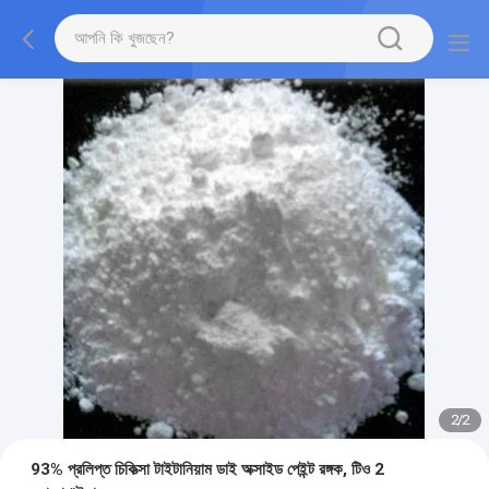
2
/
2
93% প্রলিপ্ত চিকিত্সা টাইটানিয়াম ডাই অক্সাইড পেইন্ট রঙ্গক, টিও 2