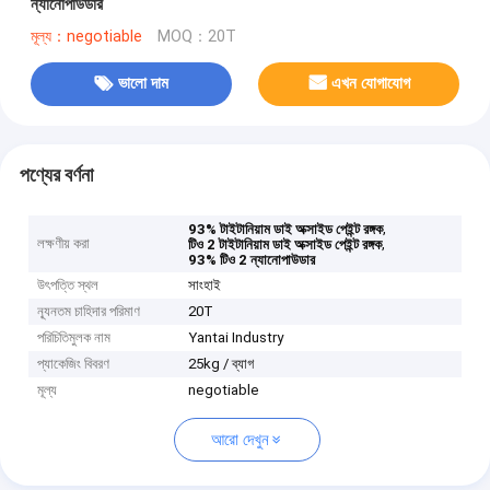
ন্যানোপাউডার
মূল্য：negotiable
MOQ：20T
ভালো দাম
এখন যোগাযোগ
পণ্যের বর্ণনা
,
93% টাইটানিয়াম ডাই অক্সাইড পেইন্ট রঙ্গক
লক্ষণীয় করা
,
টিও 2 টাইটানিয়াম ডাই অক্সাইড পেইন্ট রঙ্গক
93% টিও 2 ন্যানোপাউডার
উৎপত্তি স্থল
সাংহাই
ন্যূনতম চাহিদার পরিমাণ
20T
পরিচিতিমুলক নাম
Yantai Industry
প্যাকেজিং বিবরণ
25kg / ব্যাগ
মূল্য
negotiable
আরো দেখুন