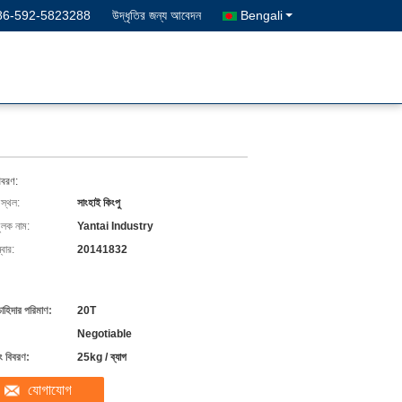
86-592-5823288
উদ্ধৃতির জন্য আবেদন
Bengali
িবরণ:
 স্থল:
সাংহাই কিংপু
ুলক নাম:
Yantai Industry
বার:
20141832
চাহিদার পরিমাণ:
20T
Negotiable
ং বিবরণ:
25kg / ব্যাগ
যোগাযোগ