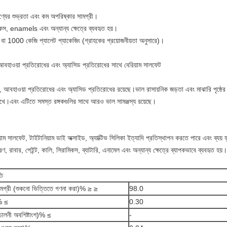
, পণ্যের শুভ্রতা এবং কম অপরিষ্কার সামগ্রী।
মিকস, enamels এবং অন্যান্য ক্ষেত্রে ব্যবহৃত হয়।
াগ বা 1000 কেজি প্যালেট প্যাকেজিং (গ্রাহকের প্রয়োজনীয়তা অনুসারে)।
 আবহাওয়া প্রতিরোধের এবং অ্যাসিড প্রতিরোধের সাথে বেরিয়াম সালফেট
, আবহাওয়া প্রতিরোধের এবং অ্যাসিড প্রতিরোধের রয়েছে।ভাল রাসায়নিক জড়তা এবং মাঝারি পৃষ্ঠের শক
 রাখে।এবং এটিতে সমস্ত রঙ্গকগুলির সাথে আরও ভাল সামঞ্জস্য রয়েছে।
য়াম সালফেট, টাইটানিয়াম ডাই অক্সাইড, অ্যাক্টিভ সিলিকা ইত্যাদি প্রতিস্থাপন করতে পারে এবং ব্য
 রাবার, পেইন্ট, কালি, সিরামিকস, ব্যাটারি, এনামেল এবং অন্যান্য ক্ষেত্রে ব্যাপকভাবে ব্যবহৃত হয়।
তি
সামগ্রী (শুকনো ভিত্তিতে গণনা করা)% ≥ ≥
98.0
থ% ≤
0.30
র চালনী অবশিষ্টাংশ)% ≤
-