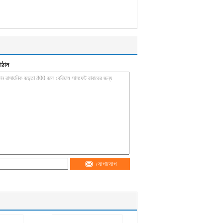
াঠান
যোগাযোগ