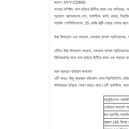
মডেল: HYY-CD800
পণ্যের বৈশিষ্ট্য: ভাল ছড়িয়ে ছিটিয়ে থাকা এবং সান্নিধ্য
প্রয়োগ: ব্যাপকভাবে লেপ, প্লাস্টিক, কালি, রাবার, সিরা
প্যাকিং স্পেসিফিকেশন: 25 কেজি মাল্টি-লেয়ার পেপার ব্য
উচ্চ বিশুদ্ধতা এবং শুভ্রতা, চমৎকার হালকা প্রতিরোধের,
এটিতে উচ্চ বিশুদ্ধতা শুভ্রতা, চমৎকার হালকা প্রতিরোধের
মিডিয়াগুলির সাথে ভাল ছড়িয়ে ছিটিয়ে থাকা এবং সখ্যতা
বহুল ব্যবহৃত বারিয়াম সালফেট
এটি আরও কিছু ব্যয়বহুল কাঁচামাল যেমন প্রিপিটেটেড বেরি
ক্ষতিকারক রশ্মিকে শোষণ করতে পারে।এটি প্লাস্টিক, আবরণ,
প্রযুক্তিগত পরামি
বেরিয়াম সালফেট 
জল দ্রবণীয় পদার্
সূক্ষ্মতা (45 মিমে