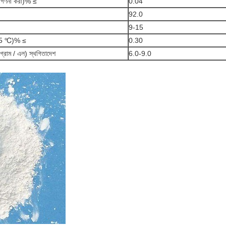
ে গণনা করা)% ≤
0.04
92.0
9-15
(105 ℃)% ≤
0.30
্রাম / এল) স্থগিতাদেশ
6.0-9.0