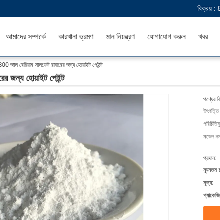
বিক্রয় :
আমাদের সম্পর্কে
কারখানা ভ্রমণ
মান নিয়ন্ত্রণ
যোগাযোগ করুন
খবর
 800 জাল বেরিয়াম সালফেট রাবারের জন্য হোয়াইট পেইন্ট
ের জন্য হোয়াইট পেইন্ট
পণ্যের ব
উৎপত্তি
পরিচিতিম
মডেল নম্
প্রদান:
ন্যূনতম 
মূল্য:
প্যাকেজি