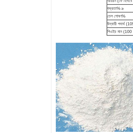
আয়রন (ফে হিসাব
শুভ্রতা% ≥
তেল শোষণ%
উদ্বায়ী পদার্থ 
পিএইচ মান (100 গ