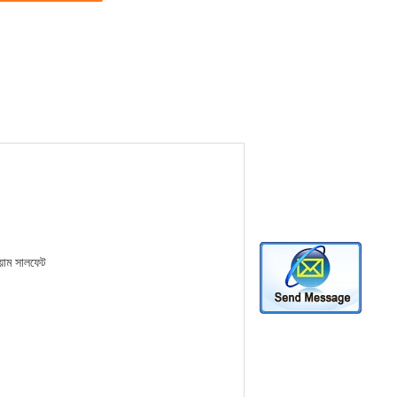
িয়াম সালফেট