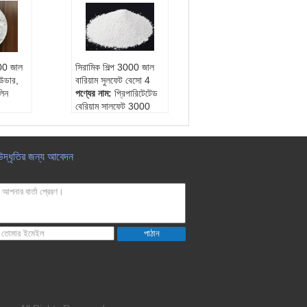
000 জাল
সিরামিক শিল্প 3000 জাল
াউডার,
বারিয়াম সুলফেট বেসো 4
লিন
পণ্যের নাম:
প্রিপারিটেটেড
বেরিয়াম সালফেট 3000
কিনেড ক
জাল
৮৮
পণ্য আইডি:
20150788
60893
প্যাকিং স্পেসিফিকেশন:
25k
উদ্ধৃতির জন্য আবেদন
েশন:
25k
g / ব্যাগ
পণ্যের ধরণ:
সিডি -3000
ন সি -৮৮
পাঠান