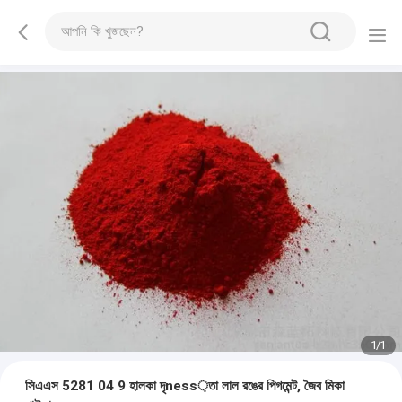
1
/
1
সিএএস 5281 04 9 হালকা দৃness়তা লাল রঙের পিগমেন্ট, জৈব মিকা