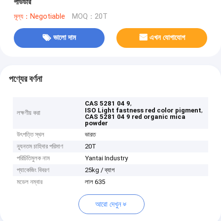
পাউডার
মূল্য：Negotiable
MOQ：20T
ভালো দাম
এখন যোগাযোগ
পণ্যের বর্ণনা
,
CAS 5281 04 9
,
ISO Light fastness red color pigment
লক্ষণীয় করা
CAS 5281 04 9 red organic mica
powder
উৎপত্তি স্থল
ভারত
ন্যূনতম চাহিদার পরিমাণ
20T
পরিচিতিমুলক নাম
Yantai Industry
প্যাকেজিং বিবরণ
25kg / ব্যাগ
মডেল নম্বার
লাল 635
আরো দেখুন