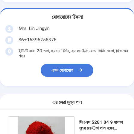
যোগাযোগের ঠিকানা
Mrs. Lin Jingyin
86+15396256375
ইউনিট এফ, 20 তলা, হুয়াংদা বিল্ডিং, ২৮ হুডাইক্সি রোড, সিমিং জেলা, জিয়ামেন
শহর
এখন যোগাযোগ
এর সেরা মূল্য পান
সিএএস 5281 04 9 হালকা
দৃness়তা লাল রঙের
পিগমেন্ট, জৈব মিকা পাউডার