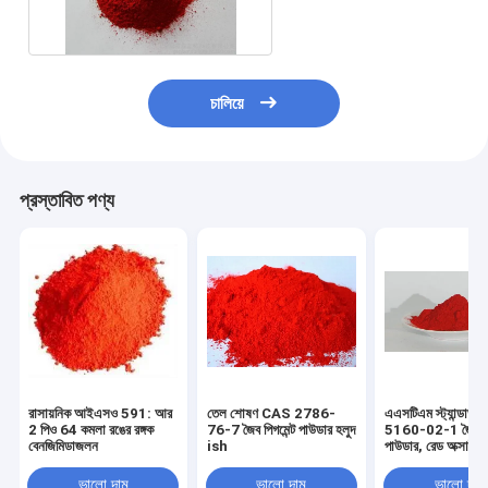
চালিয়ে
প্রস্তাবিত পণ্য
রাসায়নিক আইএসও 591: আর
তেল শোষণ CAS 2786-
এএসটিএম স্ট্যান্ডার্ড
2 পিও 64 কমলা রঙের রঙ্গক
76-7 জৈব পিগমেন্ট পাউডার হলুদ
5160-02-1 জৈব পিগ
বেনজিমিডাজলন
ish
পাউডার, রেড অক্সাইড প
ভালো দাম
ভালো দাম
ভালো দাম