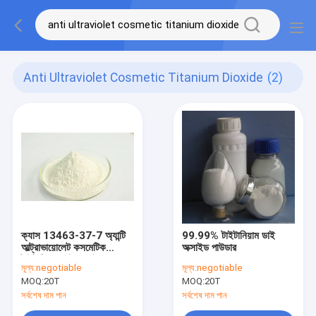
Anti Ultraviolet Cosmetic Titanium Dioxide
(2)
ক্যাস 13463-37-7 অ্যান্টি
99.99% টাইটানিয়াম ডাই
আল্ট্রাভায়োলেট কসমেটিক
অক্সাইড পাউডার
টাইটানিয়াম ডাই অক্সাইড,
মূল্য:
negotiable
মূল্য:
negotiable
প্রসাধনী ইন টিও 2
MOQ:
20T
MOQ:
20T
সর্বশেষ দাম পান
সর্বশেষ দাম পান