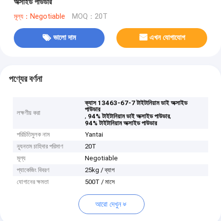
অক্সাইড পাউডার
মূল্য：Negotiable
MOQ：20T
ভালো দাম
এখন যোগাযোগ
পণ্যের বর্ণনা
ক্যাস 13463-67-7 টাইটানিয়াম ডাই অক্সাইড
পাউডার
লক্ষণীয় করা
,
,
94% টাইটানিয়াম ডাই অক্সাইড পাউডার
94% টাইটানিয়াম অক্সাইড পাউডার
পরিচিতিমুলক নাম
Yantai
ন্যূনতম চাহিদার পরিমাণ
20T
মূল্য
Negotiable
প্যাকেজিং বিবরণ
25kg / ব্যাগ
যোগানের ক্ষমতা
500T / মাসে
আরো দেখুন