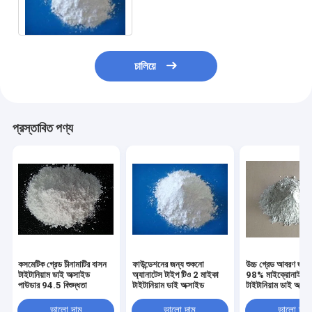
চালিয়ে
প্রস্তাবিত পণ্য
কসমেটিক গ্রেড চীনামাটির বাসন
ফাউন্ডেশনের জন্য শুকনো
উচ্চ গ্রেড আবরণ জন্য 
টাইটানিয়াম ডাই অক্সাইড
অ্যানাটেস টাইপ টিও 2 মাইকা
98% মাইক্রোনাইজ
পাউডার 94.5 বিশুদ্ধতা
টাইটানিয়াম ডাই অক্সাইড
টাইটানিয়াম ডাই অক্সা
R996
ভালো দাম
ভালো দাম
ভালো দাম