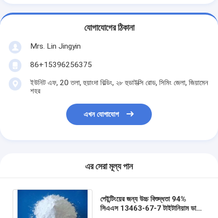
যোগাযোগের ঠিকানা
Mrs. Lin Jingyin
86+15396256375
ইউনিট এফ, 20 তলা, হুয়াংদা বিল্ডিং, ২৮ হুডাইক্সি রোড, সিমিং জেলা, জিয়ামেন
শহর
এখন যোগাযোগ
এর সেরা মূল্য পান
পেইন্টিংয়ের জন্য উচ্চ বিশুদ্ধতা 94%
সিএএস 13463-67-7 টাইটানিয়াম ডাই
অক্সাইড পাউডার