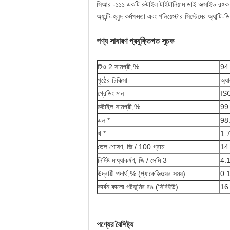
সিআর -১১১ একটি রুটাইল টাইটানিয়াম ডাই অক্সাইড রঙ্গক যা
অ্যান্টি-হলুদ কর্মক্ষমতা এবং পলিয়েস্টার সিস্টেমের অ্যা
পণ্য সাধারণ প্রযুক্তিগত সূচক
টিও 2 সামগ্রী,%
94
পৃষ্ঠের চিকিত্সা
অ্যা
গ্রেডিং মান
ISO
রুটাইল সামগ্রী,%
99
এল *
98
খ *
1.
তেল শোষণ, জি / 100 গ্রাম
14
নির্দিষ্ট মাধ্যাকর্ষণ, জি / সেমি 3
4.
উদ্বায়ী পদার্থ,% (প্যাকেজিংয়ের সময়)
0.
কার্বন কালো পটভূমির রঙ (সিবিইউ)
16
পণ্যের বৈশিষ্ট্য