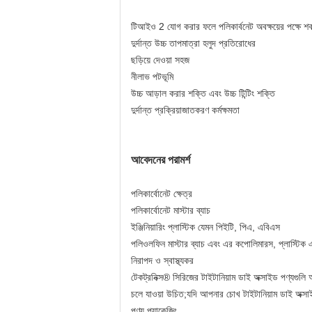
টিআইও 2 যোগ করার ফলে পলিকার্বনেট অবক্ষয়ের পক্ষে শ
দুর্দান্ত উচ্চ তাপমাত্রা হলুদ প্রতিরোধের
ছড়িয়ে দেওয়া সহজ
নীলাভ পটভূমি
উচ্চ আড়াল করার শক্তি এবং উচ্চ টিন্টিং শক্তি
দুর্দান্ত প্রক্রিয়াজাতকরণ কর্মক্ষমতা
আবেদনের পরামর্শ
পলিকার্বোনেট ক্ষেত্র
পলিকার্বোনেট মাস্টার ব্যাচ
ইঞ্জিনিয়ারিং প্লাস্টিক যেমন পিইটি, পিএ, এবিএস
পলিওলফিন মাস্টার ব্যাচ এবং এর কপোলিমারস, প্লাস্টিক এবং
নিরাপদ ও স্বাস্থ্যকর
টেকট্রনিক্স® সিরিজের টাইটানিয়াম ডাই অক্সাইড পণ্যগুলি
চলে যাওয়া উচিত;যদি আপনার চোখ টাইটানিয়াম ডাই অক্সাইড
পণ্য প্যাকেজিং