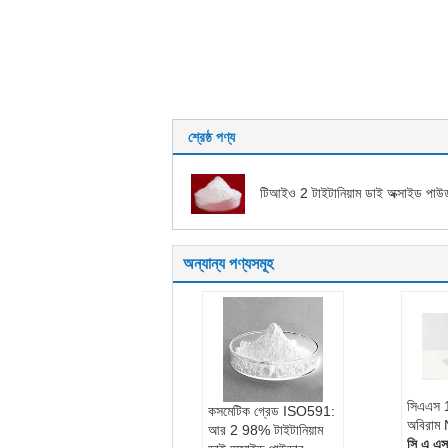
শ্রেষ্ঠ পণ্য
টিআইও 2 টাইটানিয়াম ডাই অক্সাইড পাউ
অন্যান্য পণ্যসমূহ
সিএএস
কসমেটিক গ্রেড ISO591:
অবিরাম
আর 2 98% টাইটানিয়াম
সি এ এস