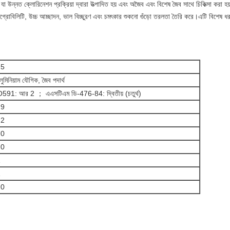
 উন্নত ক্লোরিনেশন প্রক্রিয়া দ্বারা উত্পাদিত হয় এবং অজৈব এবং বিশেষ জৈব সাথে চিকিত্সা করা হয়।
ন্টি-ডিগ্রোবিলিটি, উচ্চ আচ্ছাদন, ভাল বিচ্ছুরণ এবং চমৎকার শুকনো গুঁড়ো তরলতা তৈরি করে।এটি বিশেষ 
.5
লুমিনিয়াম যৌগিক, জৈব পদার্থ
591: আর 2 ； এএসটিএম ডি-476-84: দ্বিতীয় (চতুর্থ)
.9
.2
70
.0
1
1
.0