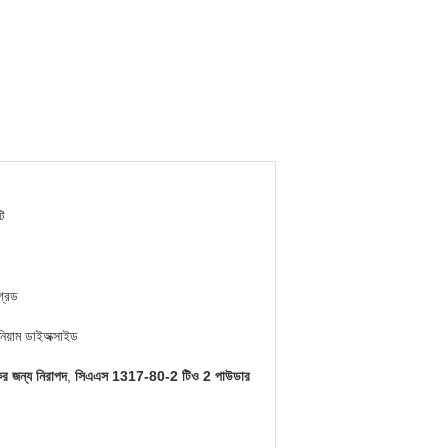
ি
গ্রেড
নিয়াম ডাইঅক্সাইড
র জন্য নিরাপদ
,
সিএএস 1317-80-2 টিও 2 পাউডার