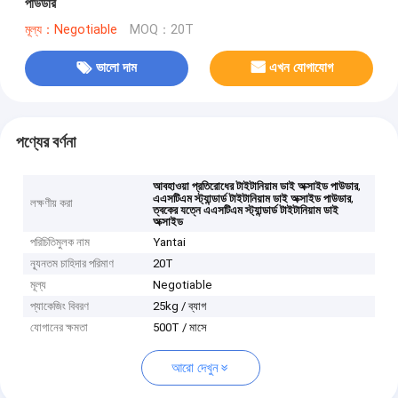
পাউডার
মূল্য：Negotiable
MOQ：20T
ভালো দাম
এখন যোগাযোগ
পণ্যের বর্ণনা
,
আবহাওয়া প্রতিরোধের টাইটানিয়াম ডাই অক্সাইড পাউডার
,
এএসটিএম স্ট্যান্ডার্ড টাইটানিয়াম ডাই অক্সাইড পাউডার
লক্ষণীয় করা
ত্বকের যত্নে এএসটিএম স্ট্যান্ডার্ড টাইটানিয়াম ডাই
অক্সাইড
পরিচিতিমুলক নাম
Yantai
ন্যূনতম চাহিদার পরিমাণ
20T
মূল্য
Negotiable
প্যাকেজিং বিবরণ
25kg / ব্যাগ
যোগানের ক্ষমতা
500T / মাসে
আরো দেখুন