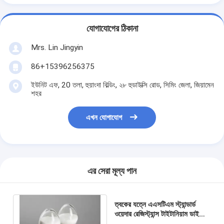
যোগাযোগের ঠিকানা
Mrs. Lin Jingyin
86+15396256375
ইউনিট এফ, 20 তলা, হুয়াংদা বিল্ডিং, ২৮ হুডাইক্সি রোড, সিমিং জেলা, জিয়ামেন
শহর
এখন যোগাযোগ
এর সেরা মূল্য পান
ত্বকের যত্নে এএসটিএম স্ট্যান্ডার্ড
ওয়েদার রেজিস্ট্যান্স টাইটানিয়াম ডাই
অক্সাইড পাউডার