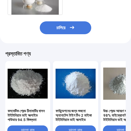
চালিয়ে
প্রস্তাবিত পণ্য
কসমেটিক গ্রেড চীনামাটির বাসন
ফাউন্ডেশনের জন্য শুকনো
উচ্চ গ্রেড আবরণ জন্য 
টাইটানিয়াম ডাই অক্সাইড
অ্যানাটেস টাইপ টিও 2 মাইকা
98% মাইক্রোনাইজ
পাউডার 94.5 বিশুদ্ধতা
টাইটানিয়াম ডাই অক্সাইড
টাইটানিয়াম ডাই অক্সা
R996
ভালো দাম
ভালো দাম
ভালো দাম