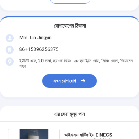
যোগাযোগের ঠিকানা
Mrs. Lin Jingyin
86+15396256375
ইউনিট এফ, 20 তলা, হুয়াংদা বিল্ডিং, ২৮ হুডাইক্সি রোড, সিমিং জেলা, জিয়ামেন
শহর
এখন যোগাযোগ
এর সেরা মূল্য পান
আইএসও সার্টিফাইড EINECS