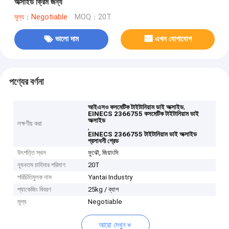
অক্সাইড ক্রিম জন্য
মূল্য：Negotiable
MOQ：20T
ভালো দাম
এখন যোগাযোগ
পণ্যের বর্ণনা
,
আইএসও কসমেটিক টাইটানিয়াম ডাই অক্সাইড
EINECS 2366755 কসমেটিক টাইটানিয়াম ডাই
অক্সাইড
লক্ষণীয় করা
,
EINECS 2366755 টাইটানিয়াম ডাই অক্সাইড
প্রসাধনী গ্রেড
উৎপত্তি স্থল
ফুঝৌ, জিয়াংসি
ন্যূনতম চাহিদার পরিমাণ
20T
পরিচিতিমুলক নাম
Yantai Industry
প্যাকেজিং বিবরণ
25kg / ব্যাগ
মূল্য
Negotiable
আরো দেখুন