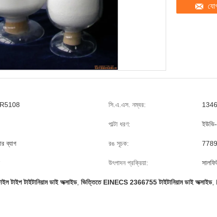
যো
 R5108
সি.এ.এস. নম্বর:
1346
পাল্টা ধরণ:
ইউভি-
র ব্যাগ
রঙ সূচক:
77891
উৎপাদন প্রক্রিয়া:
সালফি
টাইল টাইপ টাইটানিয়াম ডাই অক্সাইড
,
ভিত্তিতে EINECS 2366755 টাইটানিয়াম ডাই অক্সাইড
,