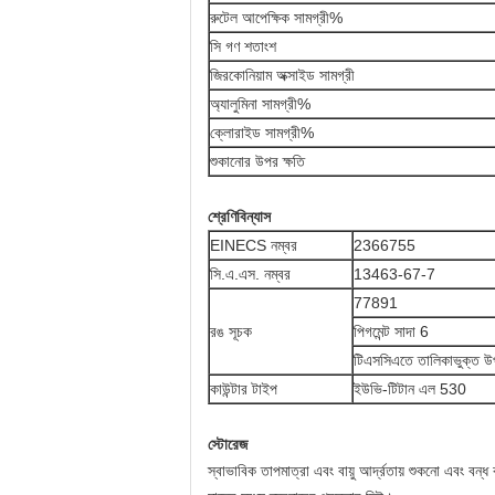
রুটেল আপেক্ষিক সামগ্রী%
সি গণ শতাংশ
জিরকোনিয়াম অক্সাইড সামগ্রী
অ্যালুমিনা সামগ্রী%
ক্লোরাইড সামগ্রী%
শুকানোর উপর ক্ষতি
শ্রেণিবিন্যাস
EINECS নম্বর
2366755
সি.এ.এস. নম্বর
13463-67-7
77891
রঙ সূচক
পিগমেন্ট সাদা 6
টিএসসিএতে তালিকাভুক্ত 
কাউন্টার টাইপ
ইউভি-টিটান এল 530
স্টোরেজ
স্বাভাবিক তাপমাত্রা এবং বায়ু আর্দ্রতায় শুকনো এবং বন