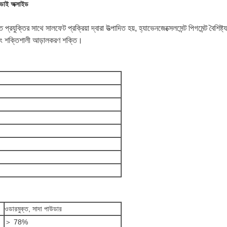
াই অক্সাইড
রযুক্তির সাথে সালফেট প্রক্রিয়া দ্বারা উত্পাদিত হয়, হ্যাভেনজেক্সেলসেন্ট পিগমেন্ট বৈশিষ্ট্য
 এবং শক্তিশালী আড়ালকরণ শক্তি।
ওডারমুক্ত, সাদা পাউডার
＞ 78%