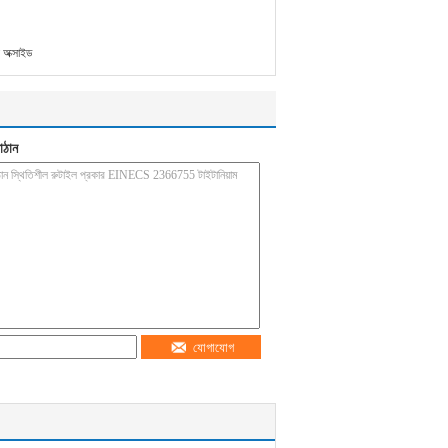
অক্সাইড
াঠান
যোগাযোগ