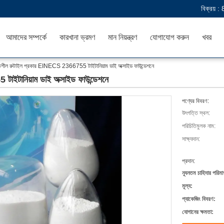
বিক্রয় :
আমাদের সম্পর্কে
কারখানা ভ্রমণ
মান নিয়ন্ত্রণ
যোগাযোগ করুন
খবর
তিশীল রুটাইল প্রকার EINECS 2366755 টাইটানিয়াম ডাই অক্সাইড ফাউন্ডেশনে
াইটানিয়াম ডাই অক্সাইড ফাউন্ডেশনে
পণ্যের বিবরণ:
উৎপত্তি স্থল:
পরিচিতিমুলক নাম:
সাক্ষ্যদান:
প্রদান:
ন্যূনতম চাহিদার পরিমা
মূল্য:
প্যাকেজিং বিবরণ:
যোগানের ক্ষমতা: