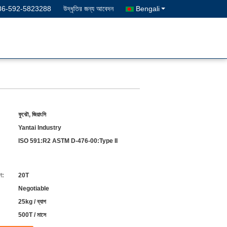
86-592-5823288
উদ্ধৃতির জন্য আবেদন
Bengali
ফুঝৌ, জিয়াংসি
Yantai Industry
ISO 591:R2 ASTM D-476-00:Type II
ণ:
20T
Negotiable
25kg / ব্যাগ
500T / মাসে