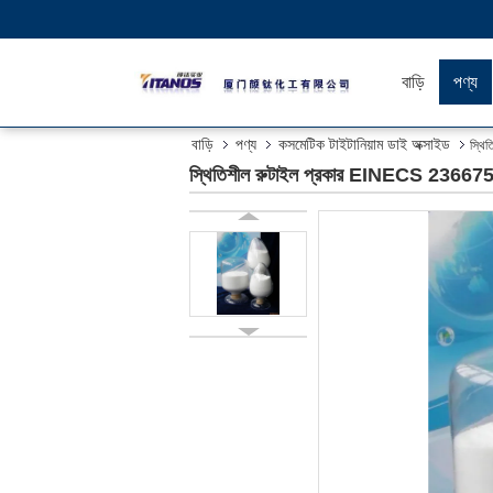
বাড়ি
পণ্য
বাড়ি
পণ্য
কসমেটিক টাইটানিয়াম ডাই অক্সাইড
স্থি
স্থিতিশীল রুটাইল প্রকার EINECS 2366755 ট