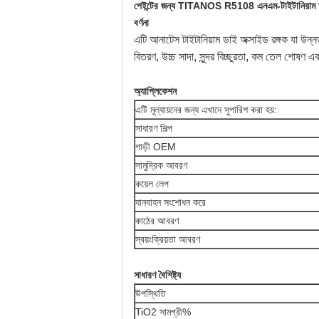
পেইন্টের জন্য TITANOS R5108 এনএম-টাইটানিয়াম ড
বর্ণনা
এটি আনাটেস টাইটানিয়াম ডাই অক্সাইড রঙ্গক যা উন্নত প্
বিতরণ, উচ্চ সাদা, সুন্দর বিচ্ছুরতা, কম তেল শোষণ
অ্যাপ্লিকেশন
এটি মূল্যায়নের জন্য এখানে সুপারিশ করা হয়:
সাধারণ শিল্প
গাড়ী OEM
সামুদ্রিক আবরণ
কয়েল লেপ
যানবাহন সংশোধন করে
কাঠের আবরণ
স্বয়ংক্রিয়তা আবরণ
সাধারণ বৈশিষ্ট্য
উপস্থিতি
TiO2 সামগ্রী%