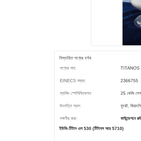
বিস্তারিত পণ্যের বর্ণনা
পণ্যের নাম:
TITANOS
EINECS নম্বর:
2366755
প্যাকিং স্পেসিফিকেশন:
25 কেজি পেপা
উৎপত্তি স্থল:
ফুঝৌ, জিয়াংসি
লক্ষণীয় করা:
ফাউন্ডেশনে রু
ইউভি-টিটান এল 530 (টিটানস আর 5710)